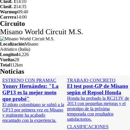
Clasif. 1
14:10
Clasif. 2
14:35
Warmup
09:40
Carrera
14:00
Circuito
Misano World Circuit M.S.
Localización
Misano
Adriatico (Italia)
Longitud
4,226
Vueltas
28
Total
112km
Noticias
ESTRENO CON PRAMAC
TRABAJO CONCRETO
Yonny Hernández: "La
El test post-GP de Misano
GP13 es la mejor moto
según el Repsol Honda
que probé"
Honda ha probado la RC213V de
2013 con pequeñas mejoras y el
El piloto colombiano se subió a la
prototipo de la próxima
GP13 por primera vez en Misano
temporada con resultados
y realmente ha acabado
satisfactorios.
encantado con la experiencia.
CLASIFICACIONES