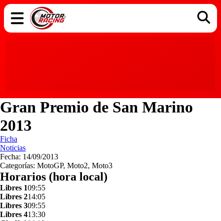
COCHES
ELÉCTRICOS
DGT
TECNOLOGÍA
MOTOS
MOTOGP
RACING
Gran Premio de San Marino
2013
Ficha
Noticias
Fecha: 14/09/2013
Categorías: MotoGP, Moto2, Moto3
Horarios (hora local)
Libres 1
09:55
Libres 2
14:05
Libres 3
09:55
Libres 4
13:30