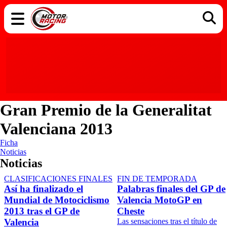
COCHES
ELÉCTRICOS
DGT
TECNOLOGÍA
MOTOS
MOTOGP
RACING
Gran Premio de la Generalitat
Valenciana 2013
Ficha
Noticias
Noticias
CLASIFICACIONES FINALES
FIN DE TEMPORADA
Así ha finalizado el
Palabras finales del GP de
Mundial de Motociclismo
Valencia MotoGP en
2013 tras el GP de
Cheste
Valencia
Las sensaciones tras el título de