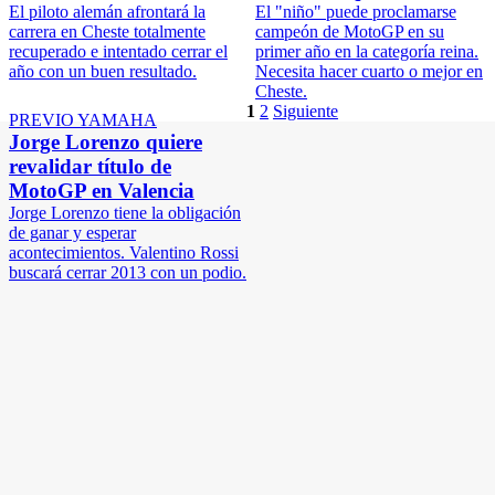
El piloto alemán afrontará la
El "niño" puede proclamarse
carrera en Cheste totalmente
campeón de MotoGP en su
recuperado e intentado cerrar el
primer año en la categoría reina.
año con un buen resultado.
Necesita hacer cuarto o mejor en
Cheste.
1
2
Siguiente
PREVIO YAMAHA
Jorge Lorenzo quiere
revalidar título de
MotoGP en Valencia
Jorge Lorenzo tiene la obligación
de ganar y esperar
acontecimientos. Valentino Rossi
buscará cerrar 2013 con un podio.