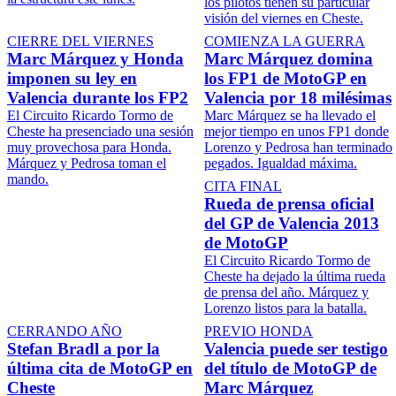
los pilotos tienen su particular
visión del viernes en Cheste.
CIERRE DEL VIERNES
COMIENZA LA GUERRA
Marc Márquez y Honda
Marc Márquez domina
imponen su ley en
los FP1 de MotoGP en
Valencia durante los FP2
Valencia por 18 milésimas
El Circuito Ricardo Tormo de
Marc Márquez se ha llevado el
Cheste ha presenciado una sesión
mejor tiempo en unos FP1 donde
muy provechosa para Honda.
Lorenzo y Pedrosa han terminado
Márquez y Pedrosa toman el
pegados. Igualdad máxima.
mando.
CITA FINAL
Rueda de prensa oficial
del GP de Valencia 2013
de MotoGP
El Circuito Ricardo Tormo de
Cheste ha dejado la última rueda
de prensa del año. Márquez y
Lorenzo listos para la batalla.
CERRANDO AÑO
PREVIO HONDA
Stefan Bradl a por la
Valencia puede ser testigo
última cita de MotoGP en
del título de MotoGP de
Cheste
Marc Márquez