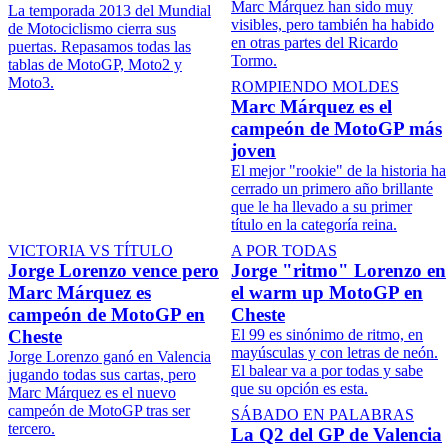
Marc Márquez han sido muy
La temporada 2013 del Mundial
visibles, pero también ha habido
de Motociclismo cierra sus
en otras partes del Ricardo
puertas. Repasamos todas las
Tormo.
tablas de MotoGP, Moto2 y
Moto3.
ROMPIENDO MOLDES
Marc Márquez es el
campeón de MotoGP más
joven
El mejor "rookie" de la historia ha
cerrado un primero año brillante
que le ha llevado a su primer
título en la categoría reina.
VICTORIA VS TÍTULO
A POR TODAS
Jorge Lorenzo vence pero
Jorge "ritmo" Lorenzo en
Marc Márquez es
el warm up MotoGP en
campeón de MotoGP en
Cheste
Cheste
El 99 es sinónimo de ritmo, en
mayúsculas y con letras de neón.
Jorge Lorenzo ganó en Valencia
El balear va a por todas y sabe
jugando todas sus cartas, pero
que su opción es esta.
Marc Márquez es el nuevo
campeón de MotoGP tras ser
SÁBADO EN PALABRAS
tercero.
La Q2 del GP de Valencia