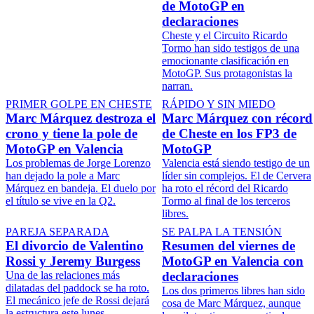
de MotoGP en
declaraciones
Cheste y el Circuito Ricardo
Tormo han sido testigos de una
emocionante clasificación en
MotoGP. Sus protagonistas la
narran.
PRIMER GOLPE EN CHESTE
RÁPIDO Y SIN MIEDO
Marc Márquez destroza el
Marc Márquez con récord
crono y tiene la pole de
de Cheste en los FP3 de
MotoGP en Valencia
MotoGP
Los problemas de Jorge Lorenzo
Valencia está siendo testigo de un
han dejado la pole a Marc
líder sin complejos. El de Cervera
Márquez en bandeja. El duelo por
ha roto el récord del Ricardo
el título se vive en la Q2.
Tormo al final de los terceros
libres.
PAREJA SEPARADA
SE PALPA LA TENSIÓN
El divorcio de Valentino
Resumen del viernes de
Rossi y Jeremy Burgess
MotoGP en Valencia con
Una de las relaciones más
declaraciones
dilatadas del paddock se ha roto.
Los dos primeros libres han sido
El mecánico jefe de Rossi dejará
cosa de Marc Márquez, aunque
la estructura este lunes.