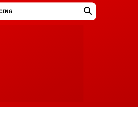
CING
TECNOLOGÍA