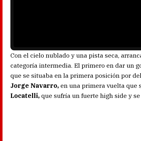
e
r
i
s
l
o
a
d
i
n
g
.
Con el cielo nublado y una pista seca, arran
categoría intermedia. El primero en dar un 
que se situaba en la primera posición por de
Jorge Navarro,
en una primera vuelta que 
Locatelli,
que sufría un fuerte high side y se 