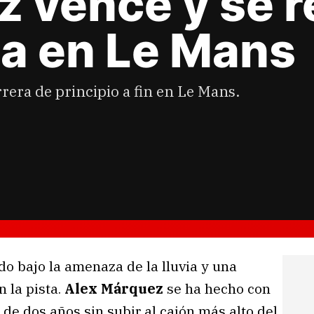
z vence y se 
ria en Le Mans
rrera de principio a fin en Le Mans.
do bajo la amenaza de la lluvia y una
 la pista.
Alex Márquez
se ha hecho con
 de dos años sin subir al cajón más alto del