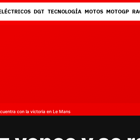
ELÉCTRICOS
DGT
TECNOLOGÍA
MOTOS
MOTOGP
RA
DGT
RACING
uentra con la victoria en Le Mans