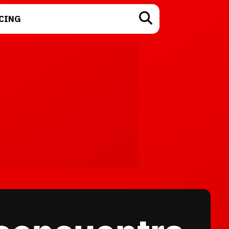
CING
TECNOLOGÍA