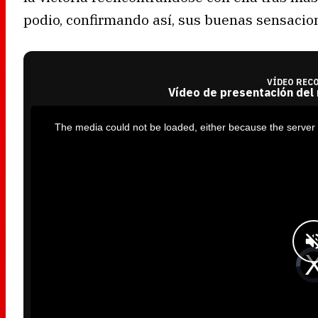
podio, confirmando así, sus buenas sensacio
VÍDEO REC
Vídeo de presentación del
T
h
i
The media could not be loaded, either because the server 
s
i
s
a
m
o
d
a
l
w
i
n
d
o
w
.
V
i
d
e
o
P
l
a
y