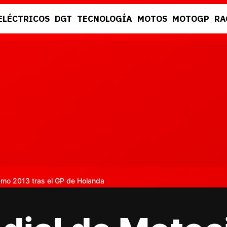
ELÉCTRICOS
DGT
TECNOLOGÍA
MOTOS
MOTOGP
RA
DGT
RACING
smo 2013 tras el GP de Holanda