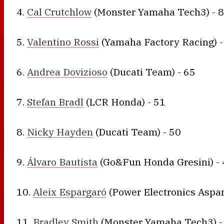
4.
Cal Crutchlow
(Monster Yamaha Tech3) - 
5.
Valentino Rossi
(Yamaha Factory Racing) -
6.
Andrea Dovizioso
(Ducati Team) - 65
7.
Stefan Bradl
(LCR Honda) - 51
8.
Nicky Hayden
(Ducati Team) - 50
9.
Álvaro Bautista
(Go&Fun Honda Gresini) - 
10.
Aleix Espargaró
(Power Electronics Aspar
11.
Bradley Smith
(Monster Yamaha Tech3) -