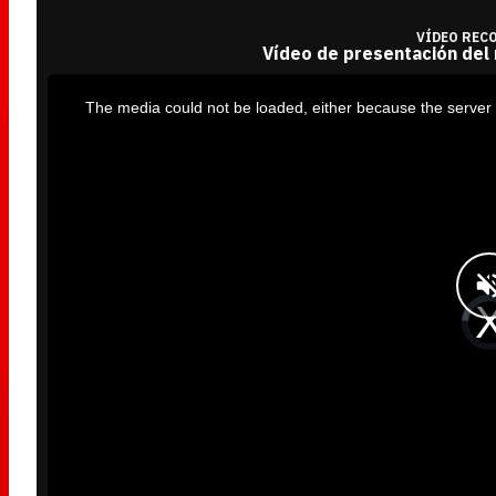
VÍDEO REC
Vídeo de presentación del
T
h
i
The media could not be loaded, either because the server 
s
i
s
a
m
o
d
a
l
w
i
n
d
o
w
.
V
i
d
e
o
P
l
a
y
e
r
i
s
l
o
a
d
i