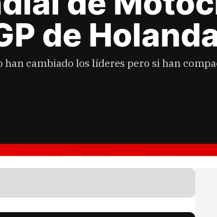
dial de Motoc
 GP de Holand
 han cambiado los líderes pero si han compac