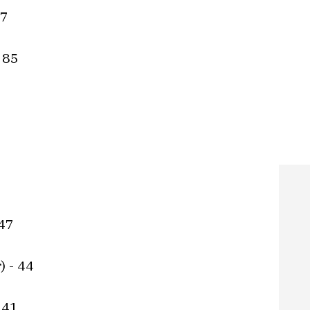
87
 85
47
) - 44
 41