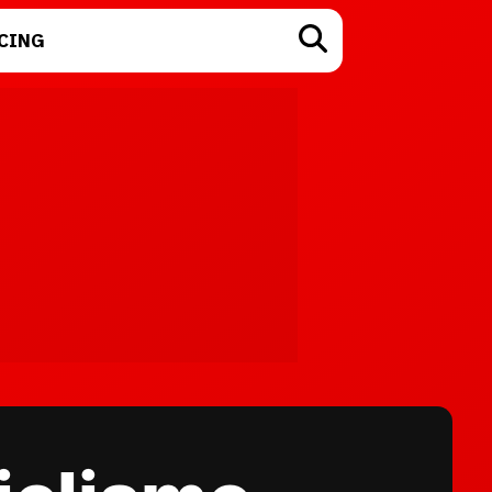
CING
TECNOLOGÍA