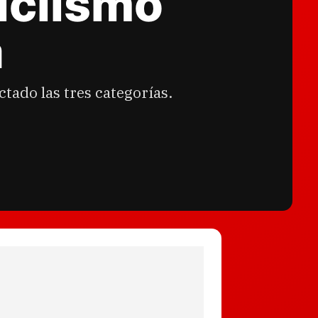
iclismo
a
tado las tres categorías.