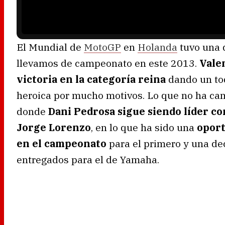
n
g
.
El Mundial de
MotoGP
en
Holanda
tuvo una d
llevamos de campeonato en este 2013.
Valen
victoria en la categoría reina
dando un toq
heroica por mucho motivos. Lo que no ha cam
donde
Dani Pedrosa sigue siendo líder co
Jorge Lorenzo
, en lo que ha sido una
oport
en el campeonato
para el primero y una de
entregados para el de Yamaha.