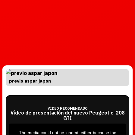
previo aspar japon
VÍDEO RECOMENDADO
Vídeo de presentación del nuevo Peugeot e-208
GTI
T
h
i
The media could not be loaded, either because the
s