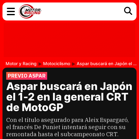
COCHES
ELÉCTRICOS
DGT
TECNOLOGÍA
MOTOS
MOTOGP
RACING
Motor y Racing
Motociclismo
Aspar buscará en Japón el 1-2 en la general CRT de MotoGP
PREVIO ASPAR
Aspar buscará en Japón
el 1-2 en la general CRT
de MotoGP
Con el título asegurado para Aleix Espargaró,
el francés De Puniet intentará seguir con su
remontada hasta el subcampeonato CRT.