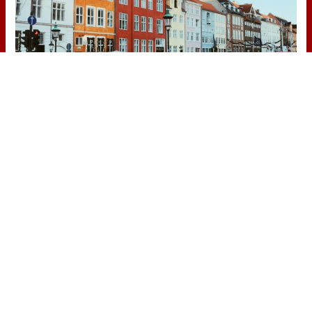
¿De verdad hacen esto?
Costumbres que rompen todos los
esquemas