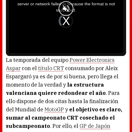
i
server or network failed or because the format is not
s
a
supported.
m
o
d
V
a
i
l
d
w
e
i
o
n
P
d
l
o
a
w
y
.
e
r
i
s
l
o
La temporada del equipo
Power Electronics
a
d
Aspar
con el
título CRT
consumado por Aleix
i
n
g
Espargaró ya es de por si buena, pero llega el
.
momento de la verdad y
la estructura
valenciana quiere redondear el año
. Para
ello dispone de dos citas hasta la finalización
del Mundial de
MotoGP
y
el objetivo es claro,
sumar al campeonato CRT cosechado el
subcampeonato
. Por ello, el
GP de Japón