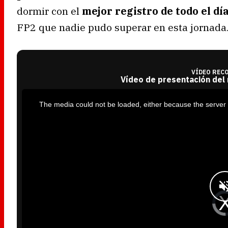
dormir con el
mejor registro de todo el dí
FP2 que nadie pudo superar en esta jornada
VÍDEO REC
Vídeo de presentación del
T
h
i
The media could not be loaded, either because the server 
s
i
s
a
m
o
d
a
l
w
i
n
d
o
w
.
V
i
d
e
o
P
l