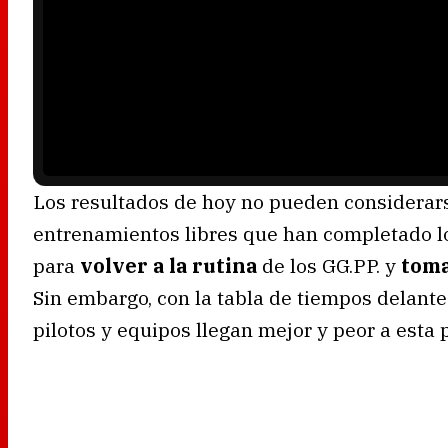
a
y
e
r
i
s
l
o
a
d
i
n
g
.
Los resultados de hoy no pueden considerars
entrenamientos libres que han completado l
para
volver a la rutina
de los GG.PP. y
toma
Sin embargo, con la tabla de tiempos delant
pilotos y equipos llegan mejor y peor a esta 