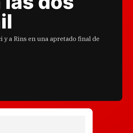
n las dos
il
i y a Rins en una apretado final de