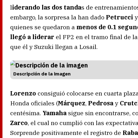
l
iderando las dos tanda
s de entrenamiento
embargo, la sorpresa la han dado
Petrucci
quienes se quedaron a
menos de 0.1 segu
llegó a liderar
el FP2 en el tramo final de la
que él y Suzuki llegan a Losail.
Descripción de la imagen
Lorenzo
consiguió colocarse en cuarta plaz
Honda oficiales (
Márquez
,
Pedrosa
y
Crut
centésima.
Yamaha
sigue sin encontrarse, 
Zarco
, el cual no cumplió con las expectativ
Sorprende positivamente el registro de
Raba