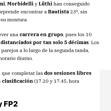
mi
,
Morbidelli
y
Lüthi
han conseguido
sorprende encontrar a
Bautista
23º, sin
n su montura.
rever una
carrera en grupo
, pues los 10
n
distanciados por tan solo 5 décimas
. Los
 parejos a lo largo de la segunda tanda,
horario diurno.
n que completar las
dos sesiones libres
a
clasificación
(17.20 y 17.45, hora
y FP2