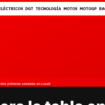
ELÉCTRICOS
DGT
TECNOLOGÍA
MOTOS
MOTOGP
RA
DGT
RACING
s dos primeras sesiones en Losail