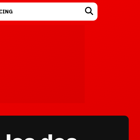
CING
TECNOLOGÍA