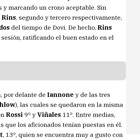
s y marcando un crono aceptable. Sin
y
Rins
, segundo y tercero respectivamente,
ndos
del tiempo de Dovi. De hecho,
Rins
 sesión, ratificando el buen estado en el
a, por delante de
Iannone
y de las tres
chlow
), las cuales se quedaron en la misma
con
Rossi
9º y
Viñales
11º. Entre medias,
as que los aficionados tenían puestas en él.
t
, 13º, quien se encuentra muy a gusto con