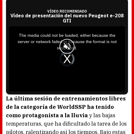
VÍDEO RECOMENDADO
Vídeo de presentación del nuevo Peugeot e-208
GTI
T
h
i
The media could not be loaded, either because the
s
i
server or network failed or because the format is not
s
a
supported.
m
o
d
V
a
i
l
d
w
e
i
o
n
P
d
l
o
a
w
y
.
e
r
i
s
l
o
La última sesión de entrenamientos libres
a
d
de la categoría de WorldSSP ha tenido
i
n
g
como protagonista a la lluvia
y las bajas
.
temperaturas, que ha dificultado la tarea de los
pilotos, ralentizando así los tiempos. Bajo estas