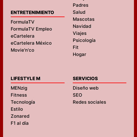
Padres
Salud
ENTRETENIMIENTO
Mascotas
FormulaTV
Navidad
FormulaTV Empleo
Viajes
eCartelera
Psicología
eCartelera México
Fit
Movie'n'co
Hogar
LIFESTYLE M
SERVICIOS
MENzig
Diseño web
Fitness
SEO
Tecnología
Redes sociales
Estilo
Zonared
F1 al día