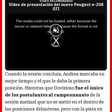
VÍDEO RECOMENDADO
Vídeo de presentación del nuevo Peugeot e-208
GTI
T
h
i
The media could not be loaded, either because the
s
i
server or network failed or because the format is not
s
a
supported.
m
o
d
V
a
i
l
d
w
e
i
o
n
P
d
l
o
a
w
y
.
e
r
i
s
l
o
Cuando la sesión concluía, Andrea marcaba su
a
d
mejor tiempo y el que le daba la primera
i
n
g
posición. Mientras que Dovizioso
fue el único
.
de los postulantes al campeonanato
de la
sesión matinal que no se metió en el dentro de
las posiciones delanteras, pero con la pista en