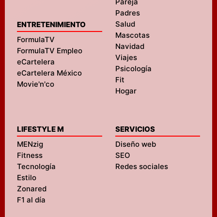
Pareja
Padres
Salud
ENTRETENIMIENTO
Mascotas
FormulaTV
Navidad
FormulaTV Empleo
Viajes
eCartelera
Psicología
eCartelera México
Fit
Movie'n'co
Hogar
LIFESTYLE M
SERVICIOS
MENzig
Diseño web
Fitness
SEO
Tecnología
Redes sociales
Estilo
Zonared
F1 al día