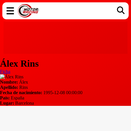
COCHES
ELÉCTRICOS
DGT
TECNOLOGÍA
MOTOS
MOTOGP
RACING
Álex Rins
Ficha
Nombre:
Álex
Apellido:
Rins
Fecha de nacimiento:
1995-12-08 00:00:00
País:
España
Lugar:
Barcelona