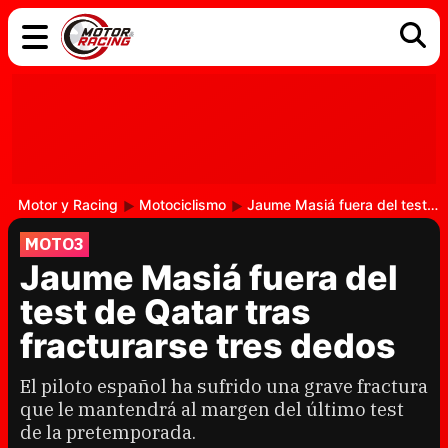
COCHES
ELÉCTRICOS
DGT
TECNOLOGÍA
MOTOS
MOTOGP
RACING
Motor y Racing
Motociclismo
Jaume Masiá fuera del test de Qatar tras fracturarse tres dedos
MOTO3
Jaume Masiá fuera del
test de Qatar tras
fracturarse tres dedos
El piloto español ha sufrido una grave fractura
que le mantendrá al margen del último test
de la pretemporada.