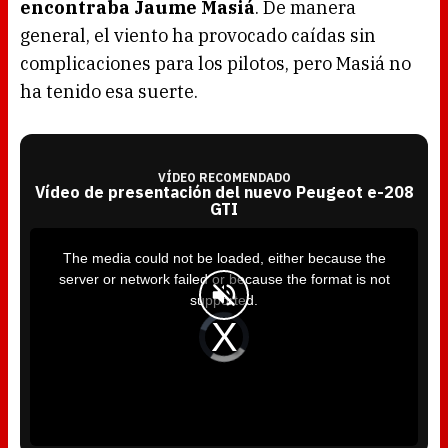
encontraba Jaume Masiá
. De manera
general, el viento ha provocado caídas sin
complicaciones para los pilotos, pero Masiá no
ha tenido esa suerte.
VÍDEO RECOMENDADO
Vídeo de presentación del nuevo Peugeot e-208
GTI
T
h
i
The media could not be loaded, either because the
s
i
server or network failed or because the format is not
s
a
supported.
m
o
d
V
a
i
l
d
w
e
i
o
n
P
d
l
o
a
w
y
.
e
r
i
s