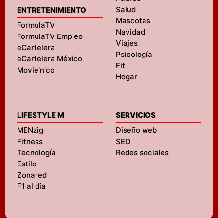
Salud
ENTRETENIMIENTO
Mascotas
FormulaTV
Navidad
FormulaTV Empleo
Viajes
eCartelera
Psicología
eCartelera México
Fit
Movie'n'co
Hogar
LIFESTYLE M
SERVICIOS
MENzig
Diseño web
Fitness
SEO
Tecnología
Redes sociales
Estilo
Zonared
F1 al día