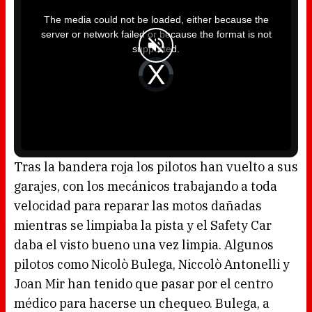
T
h
i
The media could not be loaded, either because the
s
i
server or network failed or because the format is not
s
a
supported.
m
o
d
V
a
i
l
d
w
e
i
o
n
P
d
l
o
a
w
y
.
e
r
i
s
l
o
Tras la bandera roja los pilotos han vuelto a sus
a
d
garajes, con los mecánicos trabajando a toda
i
n
g
velocidad para reparar las motos dañadas
.
mientras se limpiaba la pista y el Safety Car
daba el visto bueno una vez limpia. Algunos
pilotos como Nicolò Bulega, Niccolò Antonelli y
Joan Mir han tenido que pasar por el centro
médico para hacerse un chequeo. Bulega, a