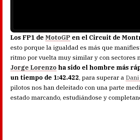
a
d
i
n
g
.
Los FP1 de
MotoGP
en el Circuit de Mon
esto porque la igualdad es más que manifiest
ritmo por vuelta muy similar y con sectores
Jorge Lorenzo
ha sido el hombre más ráp
un tiempo de 1:42.422
, para superar a
Dani
pilotos nos han deleitado con una parte media
estado marcando, estudiándose y completando