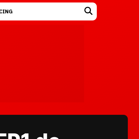
CING
TECNOLOGÍA