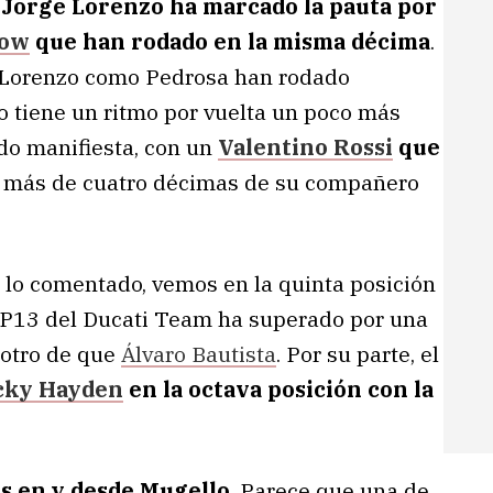
,
Jorge Lorenzo ha marcado la pauta por
low
que han rodado en la misma décima
.
to Lorenzo como Pedrosa han rodado
o tiene un ritmo por vuelta un poco más
ido manifiesta, con un
Valentino Rossi
que
 más de cuatro décimas de su compañero
 lo comentado, vemos en la quinta posición
P13 del Ducati Team ha superado por una
 otro de que
Álvaro Bautista
. Por su parte, el
cky Hayden
en la octava posición con la
s en y desde Mugello
. Parece que una de