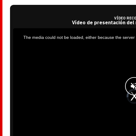
VÍDEO REC
Vídeo de presentación del
T
h
i
The media could not be loaded, either because the server 
s
i
s
a
m
o
d
a
l
w
i
n
d
o
w
.
V
i
d
e
o
P
l
a
y
e
r
i
s
l
o