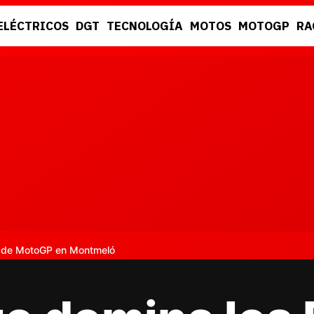
ELÉCTRICOS
DGT
TECNOLOGÍA
MOTOS
MOTOGP
RA
DGT
RACING
1 de MotoGP en Montmeló