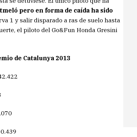
a se detuviese. El único piloto que ha
ntmeló pero en forma de caída ha sido
va 1 y salir disparado a ras de suelo hasta
 suerte, el piloto del Go&Fun Honda Gresini
emio de Catalunya 2013
:42.422
3
0.070
+0.439