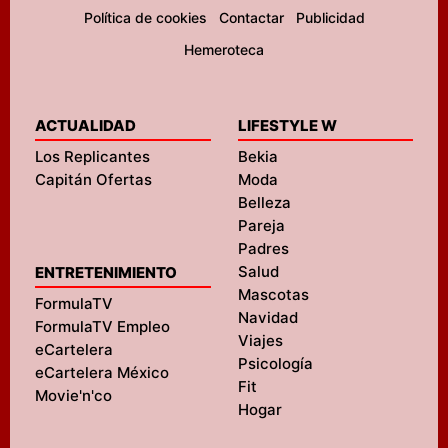
Política de cookies
Contactar
Publicidad
Hemeroteca
ACTUALIDAD
LIFESTYLE W
Los Replicantes
Bekia
Capitán Ofertas
Moda
Belleza
Pareja
Padres
Salud
ENTRETENIMIENTO
Mascotas
FormulaTV
Navidad
FormulaTV Empleo
Viajes
eCartelera
Psicología
eCartelera México
Fit
Movie'n'co
Hogar