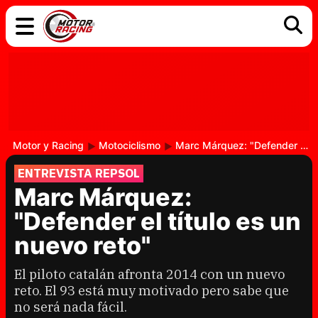
COCHES
ELÉCTRICOS
DGT
TECNOLOGÍA
MOTOS
MOTOGP
RACING
Motor y Racing
Motociclismo
Marc Márquez: "Defender el título es un nuevo reto"
ENTREVISTA REPSOL
Marc Márquez:
"Defender el título es un
nuevo reto"
El piloto catalán afronta 2014 con un nuevo
reto. El 93 está muy motivado pero sabe que
no será nada fácil.