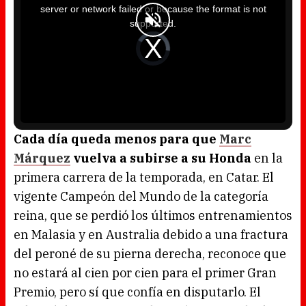
i
server or network failed or because the format is not
s
a
supported.
m
o
d
V
a
i
l
d
w
e
i
o
n
P
d
l
o
a
w
y
.
e
r
i
s
l
o
Cada día queda menos para que
Marc
a
d
Márquez
vuelva a subirse a su Honda
en la
i
n
g
primera carrera de la temporada, en Catar. El
.
vigente Campeón del Mundo de la categoría
reina, que se perdió los últimos entrenamientos
en Malasia y en Australia debido a una fractura
del peroné de su pierna derecha, reconoce que
no estará al cien por cien para el primer Gran
Premio, pero sí que confía en disputarlo. El