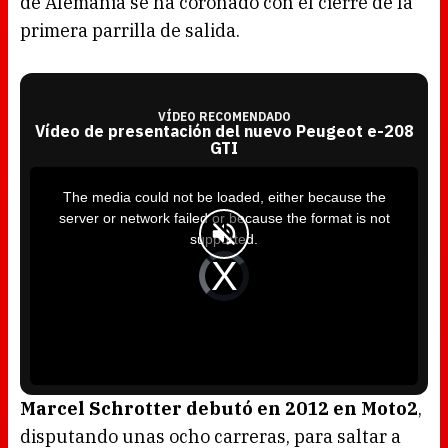
de Alemania se ha coronado con el cierre de la
primera parrilla de salida.
VÍDEO RECOMENDADO
Vídeo de presentación del nuevo Peugeot e-208
GTI
T
h
i
The media could not be loaded, either because the
s
i
server or network failed or because the format is not
s
a
supported.
m
o
d
V
a
i
l
d
w
e
i
o
n
P
d
l
o
a
w
y
.
e
r
i
s
l
o
Marcel Schrotter debutó en 2012 en Moto2
,
a
d
disputando unas ocho carreras, para saltar a
i
n