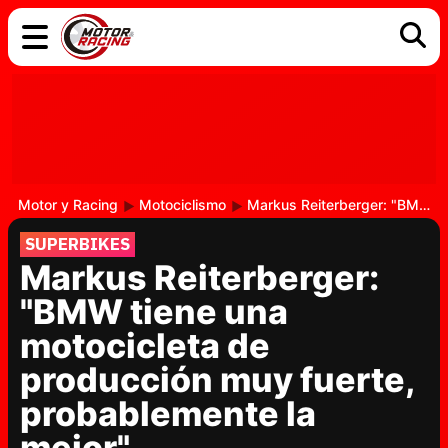
COCHES
ELÉCTRICOS
DGT
TECNOLOGÍA
MOTOS
MOTOGP
RACING
Motor y Racing
Motociclismo
Markus Reiterberger: "BMW tiene una motocicleta de producción muy fuerte, probablemente la mejor"
SUPERBIKES
Markus Reiterberger:
"BMW tiene una
motocicleta de
producción muy fuerte,
probablemente la
mejor"