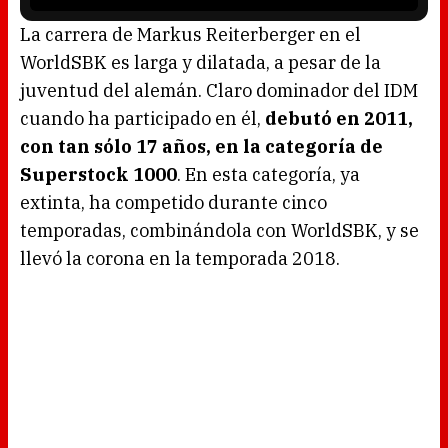
s
l
o
La carrera de Markus Reiterberger en el
a
d
WorldSBK es larga y dilatada, a pesar de la
i
n
g
juventud del alemán. Claro dominador del IDM
.
cuando ha participado en él,
debutó en 2011,
con tan sólo 17 años, en la categoría de
Superstock 1000
. En esta categoría, ya
extinta, ha competido durante cinco
temporadas, combinándola con WorldSBK, y se
llevó la corona en la temporada 2018.