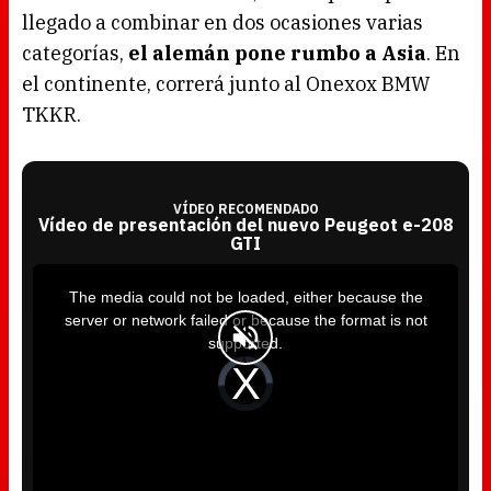
llegado a combinar en dos ocasiones varias
categorías,
el alemán pone rumbo a Asia
. En
el continente, correrá junto al Onexox BMW
TKKR.
VÍDEO RECOMENDADO
Vídeo de presentación del nuevo Peugeot e-208
GTI
T
h
i
The media could not be loaded, either because the
s
i
server or network failed or because the format is not
s
a
supported.
m
o
d
V
a
i
l
d
w
e
i
o
n
P
d
l
o
a
w
y
.
e
r
i