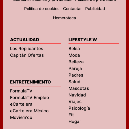
Política de cookies
Contactar
Publicidad
Hemeroteca
ACTUALIDAD
LIFESTYLE W
Los Replicantes
Bekia
Capitán Ofertas
Moda
Belleza
Pareja
Padres
Salud
ENTRETENIMIENTO
Mascotas
FormulaTV
Navidad
FormulaTV Empleo
Viajes
eCartelera
Psicología
eCartelera México
Fit
Movie'n'co
Hogar