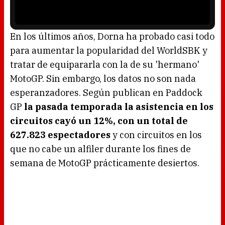
w
y
.
e
r
i
s
l
o
En los últimos años, Dorna ha probado casi todo
a
d
para aumentar la popularidad del WorldSBK y
i
n
g
tratar de equipararla con la de su 'hermano'
.
MotoGP. Sin embargo, los datos no son nada
esperanzadores. Según publican en Paddock
GP
la pasada temporada la asistencia en los
circuitos cayó un 12%, con un total de
627.823 espectadores
y con circuitos en los
que no cabe un alfiler durante los fines de
semana de MotoGP prácticamente desiertos.