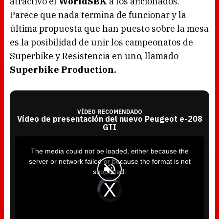
atractivo el
WorldSBK
a los aficionados.
Parece que nada termina de funcionar y la
última propuesta que han puesto sobre la mesa
es la posibilidad de unir los campeonatos de
Superbike y Resistencia en uno, llamado
Superbike Production.
VÍDEO RECOMENDADO
Vídeo de presentación del nuevo Peugeot e-208
GTI
T
h
i
The media could not be loaded, either because the
s
i
server or network failed or because the format is not
s
a
supported.
m
o
d
V
a
i
l
d
w
e
i
o
n
P
d
l
o
a