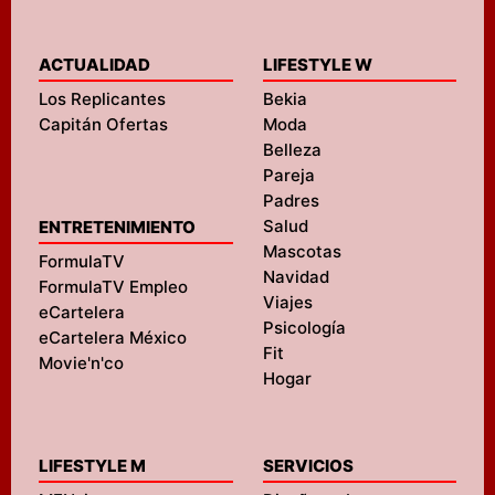
ACTUALIDAD
LIFESTYLE W
Los Replicantes
Bekia
Capitán Ofertas
Moda
Belleza
Pareja
Padres
Salud
ENTRETENIMIENTO
Mascotas
FormulaTV
Navidad
FormulaTV Empleo
Viajes
eCartelera
Psicología
eCartelera México
Fit
Movie'n'co
Hogar
LIFESTYLE M
SERVICIOS