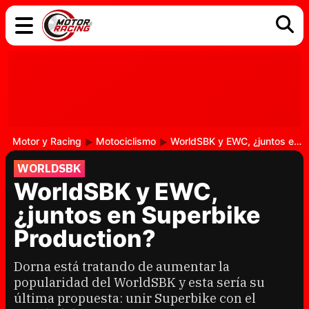
COCHES
ELÉCTRICOS
DGT
TECNOLOGÍA
MOTOS
MOTOGP
RACING
Motor y Racing
Motociclismo
WorldSBK y EWC, ¿juntos en Superbike Production?
WORLDSBK
WorldSBK y EWC,
¿juntos en Superbike
Production?
Dorna está tratando de aumentar la
popularidad del WorldSBK y esta sería su
última propuesta: unir Superbike con el