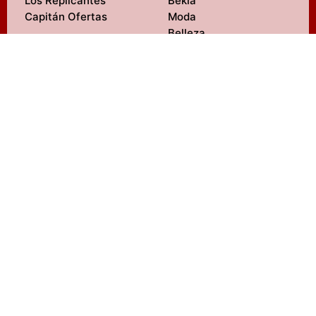
Los Replicantes
Bekia
Capitán Ofertas
Moda
Belleza
Pareja
Padres
Salud
ENTRETENIMIENTO
Mascotas
FormulaTV
Navidad
FormulaTV Empleo
Viajes
eCartelera
Psicología
eCartelera México
Fit
Movie'n'co
Hogar
LIFESTYLE M
SERVICIOS
MENzig
Diseño web
Fitness
SEO
Tecnología
Redes sociales
Estilo