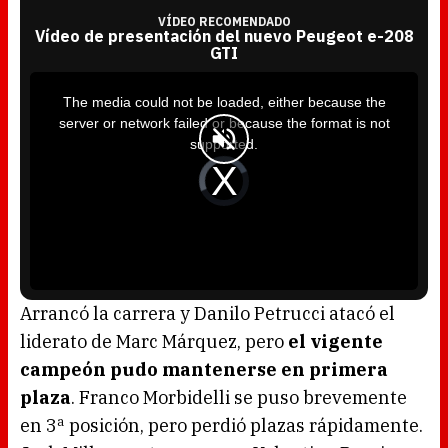
VÍDEO RECOMENDADO
Vídeo de presentación del nuevo Peugeot e-208
GTI
T
h
i
The media could not be loaded, either because the
s
i
server or network failed or because the format is not
s
a
supported.
m
o
d
V
a
i
l
d
w
e
i
o
n
P
d
l
o
a
w
y
.
e
r
i
s
l
o
Arrancó la carrera y Danilo Petrucci atacó el
a
d
liderato de Marc Márquez, pero
el vigente
i
n
g
campeón pudo mantenerse en primera
.
plaza
. Franco Morbidelli se puso brevemente
en 3ª posición, pero perdió plazas rápidamente.