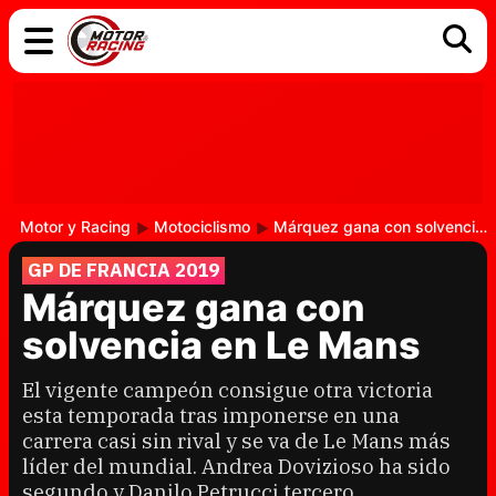
COCHES
ELÉCTRICOS
DGT
TECNOLOGÍA
MOTOS
MOTOGP
RACING
Motor y Racing
Motociclismo
Márquez gana con solvencia en Le Mans
GP DE FRANCIA 2019
Márquez gana con
solvencia en Le Mans
El vigente campeón consigue otra victoria
esta temporada tras imponerse en una
carrera casi sin rival y se va de Le Mans más
líder del mundial. Andrea Dovizioso ha sido
segundo y Danilo Petrucci tercero.