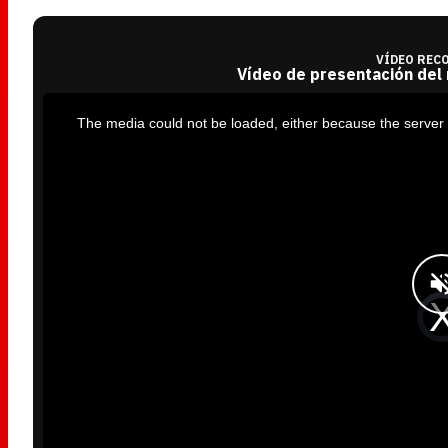
VÍDEO REC
Vídeo de presentación del
T
h
i
The media could not be loaded, either because the server 
s
i
s
a
m
o
d
a
l
w
i
n
d
o
w
.
V
i
d
e
o
P
l
a
y
e
r
i
s
l
o