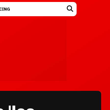
CING
TECNOLOGÍA