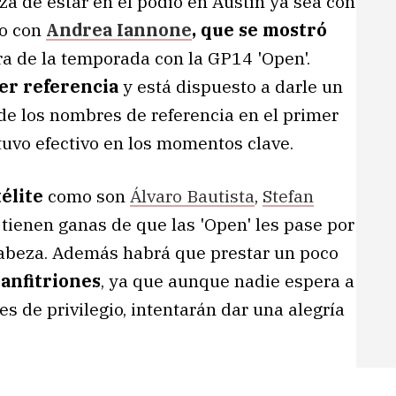
a de estar en el podio en Austin ya sea con
o con
Andrea Iannone
, que se mostró
ra de la temporada con la GP14 'Open'.
ser referencia
y está dispuesto a darle un
e los nombres de referencia en el primer
uvo efectivo en los momentos clave.
élite
como son
Álvaro Bautista
,
Stefan
 tienen ganas de que las 'Open' les pase por
cabeza. Además habrá que prestar un poco
 anfitriones
, ya que aunque nadie espera a
s de privilegio, intentarán dar una alegría