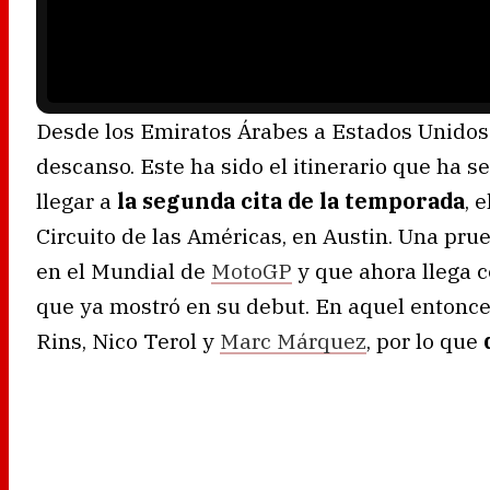
a
d
i
n
g
.
Desde los Emiratos Árabes a Estados Unidos
descanso. Este ha sido el itinerario que ha 
llegar a
la segunda cita de la temporada
, 
Circuito de las Américas, en Austin. Una pr
en el Mundial de
MotoGP
y que ahora llega c
que ya mostró en su debut. En aquel entonces
Rins, Nico Terol y
Marc Márquez
, por lo que