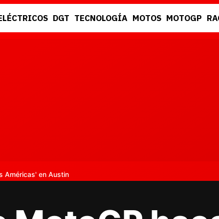
ELÉCTRICOS
DGT
TECNOLOGÍA
MOTOS
MOTOGP
RA
DGT
RACING
s Américas' en Austin