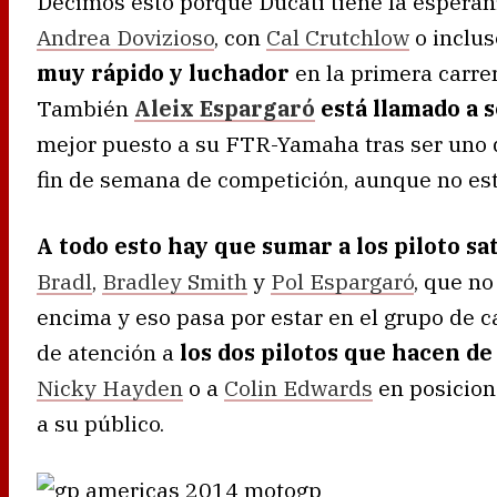
Decimos esto porque Ducati tiene la esperanz
Andrea Dovizioso
, con
Cal Crutchlow
o inclus
muy rápido y luchador
en la primera carre
También
Aleix Espargaró
está llamado a 
mejor puesto a su FTR-Yamaha tras ser uno d
fin de semana de competición, aunque no est
A todo esto hay que sumar a los piloto sat
Bradl
,
Bradley Smith
y
Pol Espargaró
, que no
encima y eso pasa por estar en el grupo de 
de atención a
los dos pilotos que hacen de
Nicky Hayden
o a
Colin Edwards
en posicione
a su público.