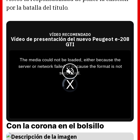
por la batalla del título.
VÍDEO RECOMENDADO
Vídeo de presentación del nuevo Peugeot e-208
GTI
T
h
i
The media could not be loaded, either because the
s
i
server or network failed or because the format is not
s
a
supported.
m
o
d
V
a
i
l
d
w
e
i
o
n
P
d
l
o
a
w
y
.
e
r
i
s
l
Con la corona en el bolsillo
o
a
d
i
n
g