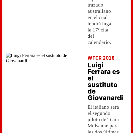
trazado
australiano
en el cual
tendrá lugar
la 17ª cita
del
calendario.
WTCR 2018
Luigi
Ferrara es
el
sustituto
de
Giovanardi
El italiano será
el segundo
piloto de Team
Mulsanne para
las dos últimas