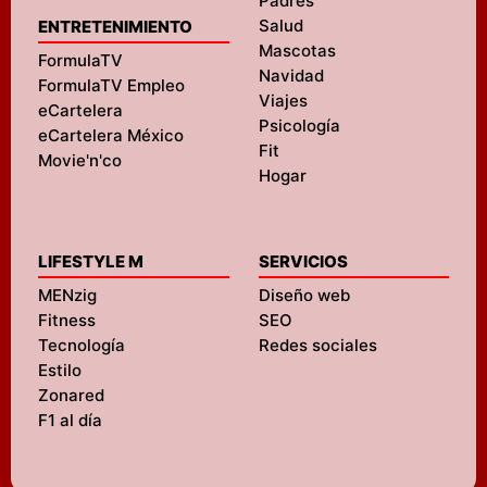
Padres
Salud
ENTRETENIMIENTO
Mascotas
FormulaTV
Navidad
FormulaTV Empleo
Viajes
eCartelera
Psicología
eCartelera México
Fit
Movie'n'co
Hogar
LIFESTYLE M
SERVICIOS
MENzig
Diseño web
Fitness
SEO
Tecnología
Redes sociales
Estilo
Zonared
F1 al día