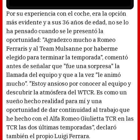
i
s
l
o
Por su experiencia con el coche, era la opción
a
d
más evidente y a sus 36 años de edad, no se lo
i
n
g
ha pensado cuando se le presentó la
.
oportunidad: "Agradezco mucho a Romeo
Ferraris y al Team Mulsanne por haberme
elegido para terminar la temporada", comentó
antes de señalar que "fue una sorpresa" la
llamada del equipo y que a la vez "le animó
mucho". "Estoy ansioso por conocer al equipo y
descubrir la atmósfera del WTCR. Es como un
sueño hecho realidad para mí y una
oportunidad de dar continuidad al trabajo que
he hecho con el Alfa Romeo Giulietta TCR en las
TCR las dos últimas temporadas", declaró
también el propio Luigi Ferrara.