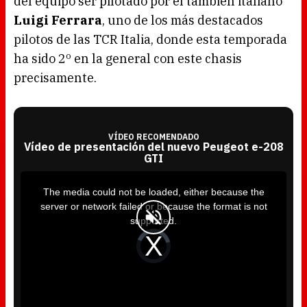
del equipo ser pilotado por el también italiano
Luigi Ferrara
, uno de los más destacados
pilotos de las TCR Italia, donde esta temporada
ha sido 2º en la general con este chasis
precisamente.
VÍDEO RECOMENDADO
Vídeo de presentación del nuevo Peugeot e-208
GTI
T
h
i
The media could not be loaded, either because the
s
i
server or network failed or because the format is not
s
a
supported.
m
o
d
V
a
i
l
d
w
e
i
o
n
P
d
l
o
a
w
y
.
e
r