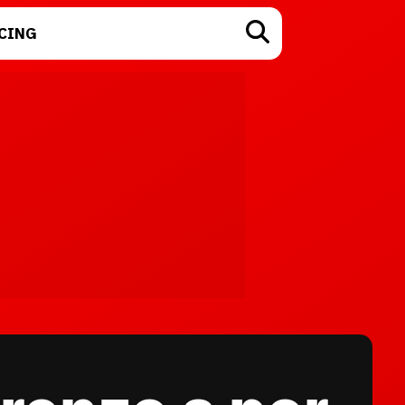
CING
TECNOLOGÍA