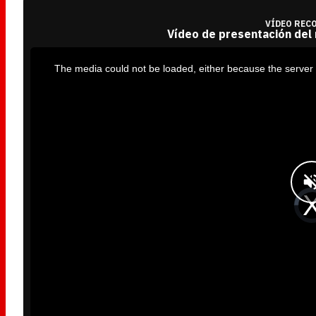
VÍDEO REC
Vídeo de presentación del
T
h
i
The media could not be loaded, either because the server 
s
i
s
a
m
o
d
a
l
w
i
n
d
o
w
.
V
i
d
e
o
P
l
a
y
e
r
i
s
l
o
a
d
i