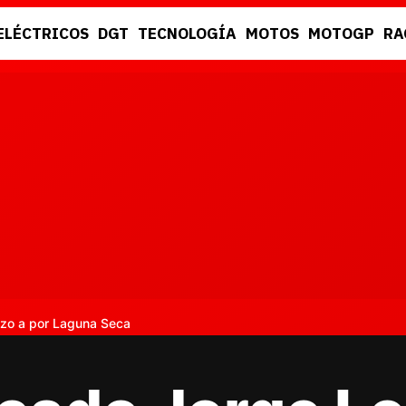
ELÉCTRICOS
DGT
TECNOLOGÍA
MOTOS
MOTOGP
RA
DGT
RACING
nzo a por Laguna Seca