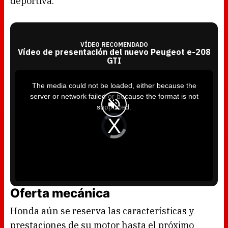
deportiva.
VÍDEO RECOMENDADO
Vídeo de presentación del nuevo Peugeot e-208
GTI
T
h
i
The media could not be loaded, either because the
s
i
server or network failed or because the format is not
s
a
supported.
m
o
d
V
a
i
l
d
w
e
i
o
n
P
d
l
o
a
w
y
.
e
r
i
s
l
Oferta mecánica
o
a
d
i
Honda aún se reserva las características y
n
g
.
prestaciones de su motor hasta el próximo