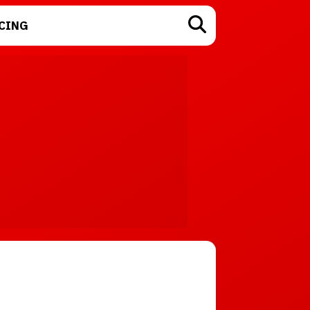
CING
TECNOLOGÍA