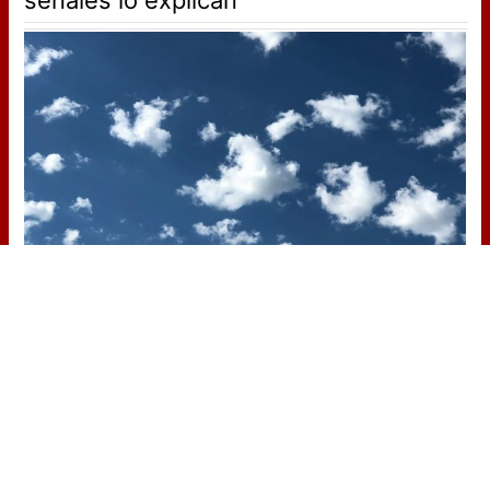
No es tu imaginación
¿Ves caras en enchufes, coches o
nubes? Tiene explicación