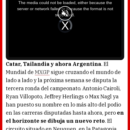
i
The media could not be loaded, either because the
s
i
server or network failed or because the format is not
s
a
supported.
m
o
d
V
a
i
l
d
w
e
i
o
n
P
d
l
o
a
w
y
.
e
r
i
s
l
o
Catar, Tailandia y ahora Argentina
. El
a
d
Mundial de
MXGP
sigue cruzando el mundo de
i
n
g
lado a lado y la próxima semana se disputa la
.
tercera ronda del campeonato. Antonio Cairoli,
Ryan Villopoto, Jeffrey Herlings o Max Nagl ya
han puesto su nombre en lo más alto del podio
en las carreras disputadas hasta ahora, pero
en
el horizonte se dibuja un nuevo reto
. El
circuito situado en Neuquen, en la Patagonia,