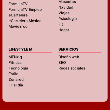
Mascotas
FormulaTV
Navidad
FormulaTV Empleo
Viajes
eCartelera
Psicología
eCartelera México
Fit
Movie'n'co
Hogar
LIFESTYLE M
SERVICIOS
MENzig
Diseño web
Fitness
SEO
Tecnología
Redes sociales
Estilo
Zonared
F1 al día