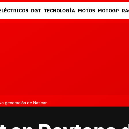
ELÉCTRICOS
DGT
TECNOLOGÍA
MOTOS
MOTOGP
RA
DGT
RACING
eva generación de Nascar