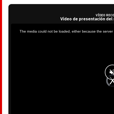
VÍDEO REC
Vídeo de presentación del
T
h
i
The media could not be loaded, either because the server 
s
i
s
a
m
o
d
a
l
w
i
n
d
o
w
.
V
i
d
e
o
P
l
a
y
e
r
i
s
l
o