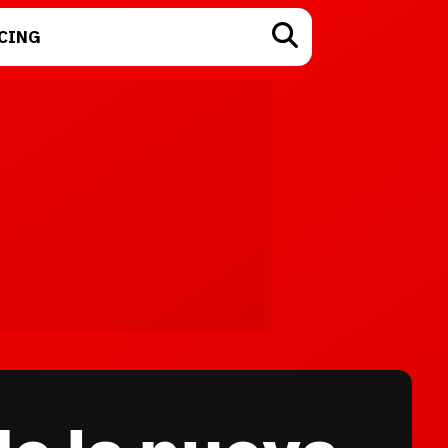
CING
TECNOLOGÍA