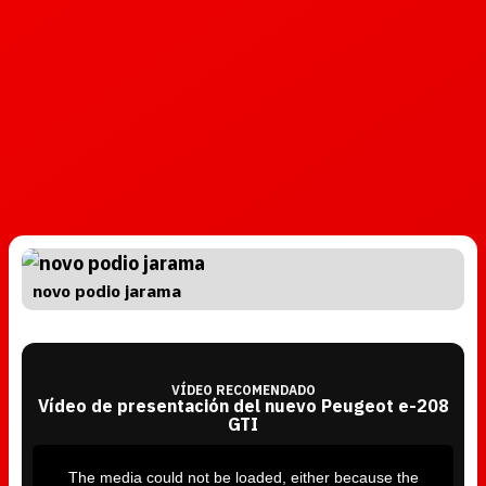
novo podio jarama
VÍDEO RECOMENDADO
Vídeo de presentación del nuevo Peugeot e-208
GTI
T
h
i
The media could not be loaded, either because the
s