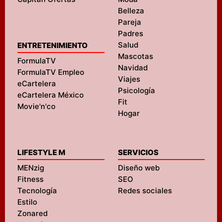
Belleza
Pareja
Padres
Salud
ENTRETENIMIENTO
Mascotas
FormulaTV
Navidad
FormulaTV Empleo
Viajes
eCartelera
Psicología
eCartelera México
Fit
Movie'n'co
Hogar
LIFESTYLE M
SERVICIOS
MENzig
Diseño web
Fitness
SEO
Tecnología
Redes sociales
Estilo
Zonared