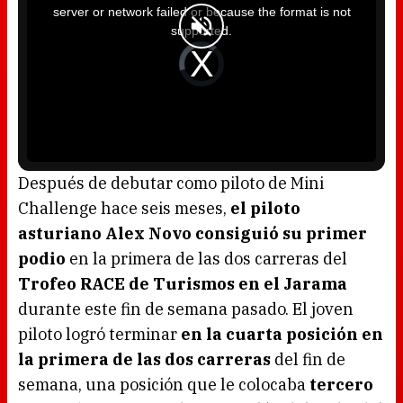
i
server or network failed or because the format is not
s
a
supported.
m
o
d
V
a
i
l
d
w
e
i
o
n
P
d
l
o
a
w
y
.
e
r
i
s
l
o
Después de debutar como piloto de Mini
a
d
Challenge hace seis meses,
el piloto
i
n
g
asturiano Alex Novo consiguió su primer
.
podio
en la primera de las dos carreras del
Trofeo RACE de Turismos en el Jarama
durante este fin de semana pasado. El joven
piloto logró terminar
en la cuarta posición en
la primera de las dos carreras
del fin de
semana, una posición que le colocaba
tercero