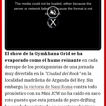
i
The media could not be loaded, either because the
s
i
server or network failed or because the format is not
s
a
supported.
m
o
d
V
a
i
l
d
w
e
i
o
n
P
d
l
o
a
w
y
.
e
r
i
s
l
o
El show de la Gymkhana Grid se ha
a
d
evaporado como el humo reinante
en cada
i
n
g
derrape de los protagonistas de una jornada
.
muy divertida en la
"Ciudad del Rock"
en la
localidad madrileña de Arganda del Rey. Sin
embargo,
la victoria de Nani Roma
contra todo
pronóstico con su Mini JCW no ha caído en saco
roto puesto que esta jornada de puro drifting