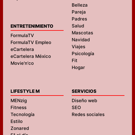
Belleza
Pareja
Padres
Salud
ENTRETENIMIENTO
Mascotas
FormulaTV
Navidad
FormulaTV Empleo
Viajes
eCartelera
Psicología
eCartelera México
Fit
Movie'n'co
Hogar
LIFESTYLE M
SERVICIOS
MENzig
Diseño web
Fitness
SEO
Tecnología
Redes sociales
Estilo
Zonared