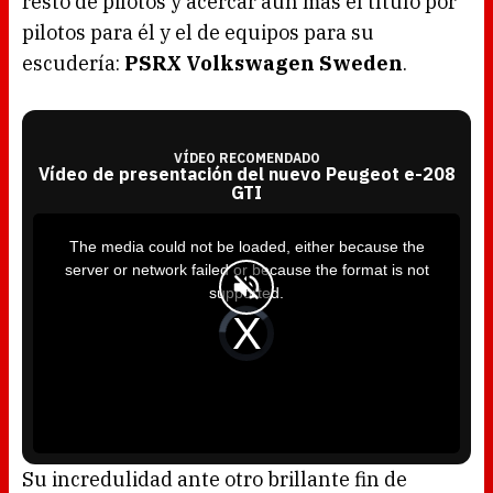
resto de pilotos y acercar aún más el título por
pilotos para él y el de equipos para su
escudería:
PSRX Volkswagen Sweden
.
VÍDEO RECOMENDADO
Vídeo de presentación del nuevo Peugeot e-208
GTI
T
h
i
The media could not be loaded, either because the
s
i
server or network failed or because the format is not
s
a
supported.
m
o
d
V
a
i
l
d
w
e
i
o
n
P
d
l
o
a
w
y
.
e
r
i
s
l
o
Su incredulidad ante otro brillante fin de
a