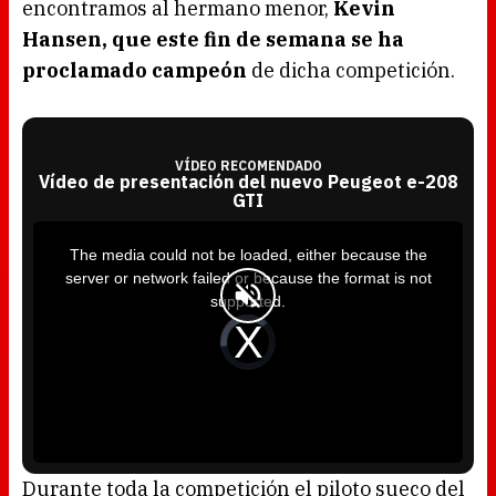
encontramos al hermano menor,
Kevin
Hansen, que este fin de semana se ha
proclamado campeón
de dicha competición.
VÍDEO RECOMENDADO
Vídeo de presentación del nuevo Peugeot e-208
GTI
T
h
i
The media could not be loaded, either because the
s
i
server or network failed or because the format is not
s
a
supported.
m
o
d
V
a
i
l
d
w
e
i
o
n
P
d
l
o
a
w
y
.
e
r
i
s
l
o
Durante toda la competición el piloto sueco del
a