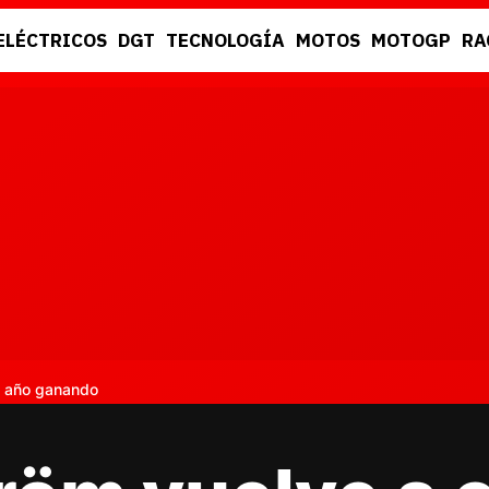
ELÉCTRICOS
DGT
TECNOLOGÍA
MOTOS
MOTOGP
RA
DGT
RACING
l año ganando