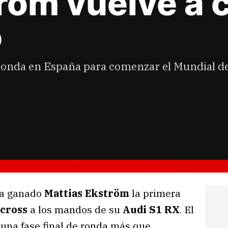
röm vuelve a 
o
 ronda en España para comenzar el Mundial d
Ha ganado
Mattias Ekström
la primera
cross
a los mandos de su
Audi S1 RX
. El
s una fase final de ronda más que