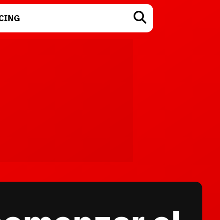
CING
TECNOLOGÍA