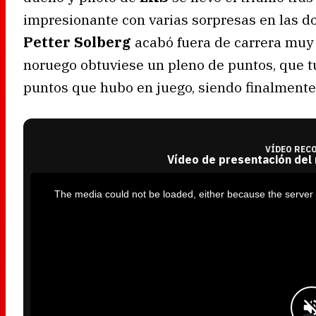
impresionante con varias sorpresas en las do
Petter Solberg
acabó fuera de carrera muy
noruego obtuviese un pleno de puntos, que t
puntos que hubo en juego, siendo finalmente 2
VÍDEO REC
Vídeo de presentación del
T
h
i
The media could not be loaded, either because the server 
s
i
s
a
m
o
d
a
l
w
i
n
d
o
w
.