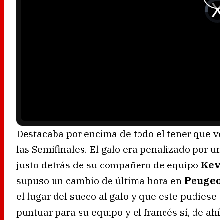
V
i
d
e
o
P
l
a
y
e
r
i
s
l
o
a
d
i
n
g
.
Destacaba por encima de todo el tener que 
las Semifinales. El galo era penalizado por u
justo detrás de su compañero de equipo
Kev
supuso un cambio de última hora en
Peuge
el lugar del sueco al galo y que este pudiese 
puntuar para su equipo y el francés sí, de ah