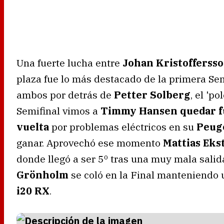
Una fuerte lucha entre
Johan Kristofferss
plaza fue lo más destacado de la primera Semi
ambos por detrás de
Petter Solberg
, el 'p
Semifinal vimos a
Timmy Hansen quedar fue
vuelta
por problemas eléctricos en su
Peug
ganar. Aprovechó ese momento
Mattias Ek
donde llegó a ser 5º tras una muy mala salid
Grönholm
se coló en la Final manteniendo 
i20 RX
.