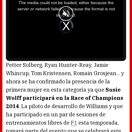
i
The media could not be loaded, either because the
s
i
server or network failed or because the format is not
s
a
supported.
m
o
d
V
a
i
l
d
w
e
i
o
n
P
d
l
o
a
w
y
.
e
r
i
s
l
o
Petter Solberg, Ryan Hunter-Reay, Jamie
a
d
Whincup, Tom Kristensen, Romain Grosjean... y
i
n
g
ahora se ha confirmado la presencia de la
.
primera mujer en esta categoría ya que
Susie
Wolff participará en la Race of Champions
2014
. La piloto de desarrollo de Williams y que
ha participado en un par de sesiones de
entrenamientos libres de
F1
esta temporada,
tomará parte del evento que se celebrará este