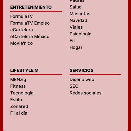
Padres
Salud
ENTRETENIMIENTO
Mascotas
FormulaTV
Navidad
FormulaTV Empleo
Viajes
eCartelera
Psicología
eCartelera México
Fit
Movie'n'co
Hogar
LIFESTYLE M
SERVICIOS
MENzig
Diseño web
Fitness
SEO
Tecnología
Redes sociales
Estilo
Zonared
F1 al día