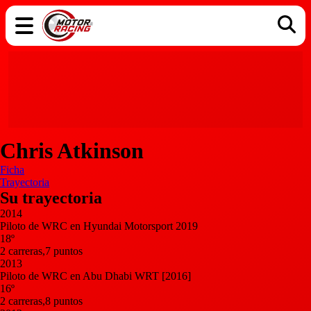
COCHES
ELÉCTRICOS
DGT
TECNOLOGÍA
MOTOS
MOTOGP
RACING
Chris Atkinson
Ficha
Trayectoria
Su trayectoria
2014
Piloto de WRC en Hyundai Motorsport 2019
18º
2 carreras,7 puntos
2013
Piloto de WRC en Abu Dhabi WRT [2016]
16º
2 carreras,8 puntos