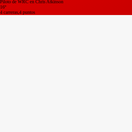
Piloto de WRC en Chris Atkinson
16º
4 carreras,4 puntos