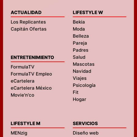
ACTUALIDAD
LIFESTYLE W
Los Replicantes
Bekia
Capitán Ofertas
Moda
Belleza
Pareja
Padres
Salud
ENTRETENIMIENTO
Mascotas
FormulaTV
Navidad
FormulaTV Empleo
Viajes
eCartelera
Psicología
eCartelera México
Fit
Movie'n'co
Hogar
LIFESTYLE M
SERVICIOS
MENzig
Diseño web