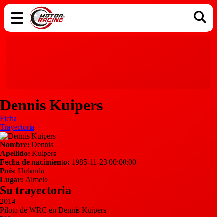
COCHES
ELÉCTRICOS
DGT
TECNOLOGÍA
MOTOS
MOTOGP
RACING
Dennis Kuipers
Ficha
Trayectoria
Nombre:
Dennis
Apellido:
Kuipers
Fecha de nacimiento:
1985-11-23 00:00:00
País:
Holanda
Lugar:
Almelo
Su trayectoria
2014
Piloto de WRC en Dennis Kuipers