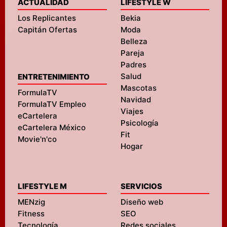
ACTUALIDAD
LIFESTYLE W
Los Replicantes
Bekia
Capitán Ofertas
Moda
Belleza
Pareja
Padres
Salud
ENTRETENIMIENTO
Mascotas
FormulaTV
Navidad
FormulaTV Empleo
Viajes
eCartelera
Psicología
eCartelera México
Fit
Movie'n'co
Hogar
LIFESTYLE M
SERVICIOS
MENzig
Diseño web
Fitness
SEO
Tecnología
Redes sociales