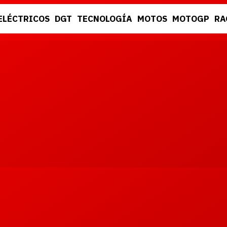
ELÉCTRICOS
DGT
TECNOLOGÍA
MOTOS
MOTOGP
RA
DGT
RACING