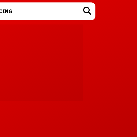
CING
TECNOLOGÍA