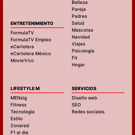
Belleza
Pareja
Padres
Salud
ENTRETENIMIENTO
Mascotas
FormulaTV
Navidad
FormulaTV Empleo
Viajes
eCartelera
Psicología
eCartelera México
Fit
Movie'n'co
Hogar
LIFESTYLE M
SERVICIOS
MENzig
Diseño web
Fitness
SEO
Tecnología
Redes sociales
Estilo
Zonared
F1 al día