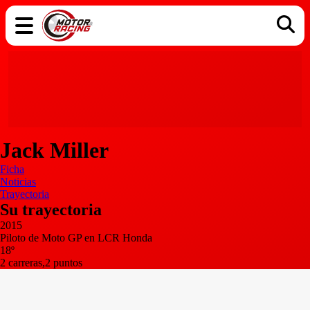
COCHES
ELÉCTRICOS
DGT
TECNOLOGÍA
MOTOS
MOTOGP
RACING
Jack Miller
Ficha
Noticias
Trayectoria
Su trayectoria
2015
Piloto de Moto GP en LCR Honda
18º
2 carreras,2 puntos