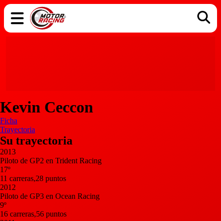
COCHES
ELÉCTRICOS
DGT
TECNOLOGÍA
MOTOS
MOTOGP
RACING
Kevin Ceccon
Ficha
Trayectoria
Su trayectoria
2013
Piloto de GP2 en Trident Racing
17º
11 carreras,28 puntos
2012
Piloto de GP3 en Ocean Racing
9º
16 carreras,56 puntos