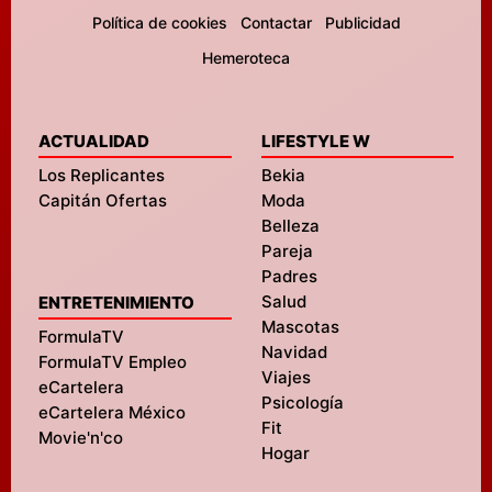
Política de cookies
Contactar
Publicidad
Hemeroteca
ACTUALIDAD
LIFESTYLE W
Los Replicantes
Bekia
Capitán Ofertas
Moda
Belleza
Pareja
Padres
Salud
ENTRETENIMIENTO
Mascotas
FormulaTV
Navidad
FormulaTV Empleo
Viajes
eCartelera
Psicología
eCartelera México
Fit
Movie'n'co
Hogar