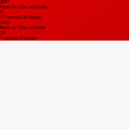
2007
Piloto de 125cc en Aprilia
9º
17 carreras,110 puntos
2006
Piloto de 125cc en Derbi
20º
7 carreras,19 puntos