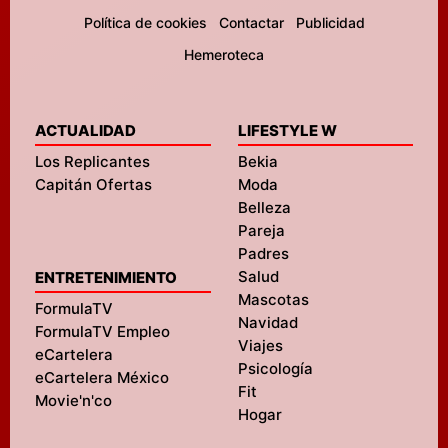
Política de cookies
Contactar
Publicidad
Hemeroteca
ACTUALIDAD
LIFESTYLE W
Los Replicantes
Bekia
Capitán Ofertas
Moda
Belleza
Pareja
Padres
Salud
ENTRETENIMIENTO
Mascotas
FormulaTV
Navidad
FormulaTV Empleo
Viajes
eCartelera
Psicología
eCartelera México
Fit
Movie'n'co
Hogar