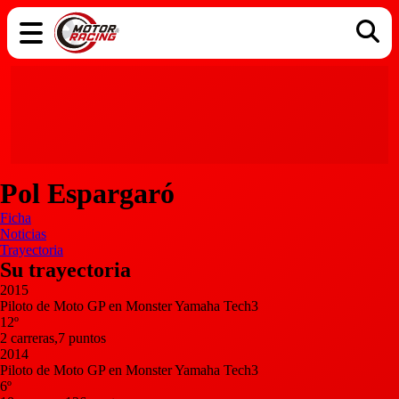
COCHES
ELÉCTRICOS
DGT
TECNOLOGÍA
MOTOS
MOTOGP
RACING
Pol Espargaró
Ficha
Noticias
Trayectoria
Su trayectoria
2015
Piloto de Moto GP en Monster Yamaha Tech3
12º
2 carreras,7 puntos
2014
Piloto de Moto GP en Monster Yamaha Tech3
6º