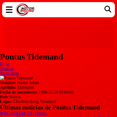
COCHES
ELÉCTRICOS
DGT
TECNOLOGÍA
MOTOS
MOTOGP
RACING
Pontus Tidemand
Ficha
Noticias
Trayectoria
Nombre:
Pontus Johan
Apellido:
Tidemand
Fecha de nacimiento:
1990-12-10 00:00:00
País:
Suecia
Lugar:
Charlottenberg, Varmland
Últimas noticias de Pontus Tidemand
WRC SUECIA '17 | FINAL