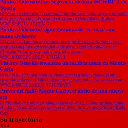
Pontus Tidemand se asegura la victoria del WRC 2 en
Suecia
El héroe local obtiene un contundente triunfo ante los suyos y perpetúa
el éxito de Skoda en la segunda división del Mundial de Rallies.
WRC SUECIA '17 | DÍA 2
Pontus Tidemand sigue dominando 'en casa' con
mano de hierro
El héroe local apunta a prolongar la magnífica racha de Skoda en la
segunda categoría del Mundial de Rallies. Teemu Suninen y Ole
Christian Veiby se disputan el segundo puesto.
WRC MONTECARLO '17 | DÍA 1
Thierry Neuville encabeza un fatídico inicio en Monte-
Carlo
El belga de Hyundai toma las riendas en la primera etapa del año,
ensombrecida por el fallecimiento de un espectador tras un accidente.
WRC MONTECARLO '17 | PREVIO
Previa del Rally Monte-Carlo: el inicio de una nueva
era
El Mundial de Rallies cambia de ciclo en 2017. Como primera parada,
el mítico Monte-Carlo presenciará el debut de los nuevos World Rally
Cars.
Su trayectoria
2014