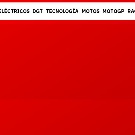
ELÉCTRICOS
DGT
TECNOLOGÍA
MOTOS
MOTOGP
RA
DGT
RACING