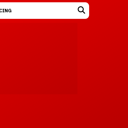
CING
TECNOLOGÍA