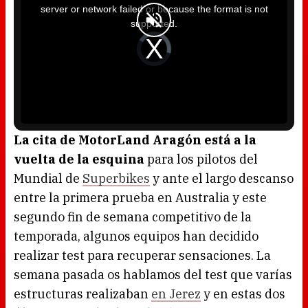
i
server or network failed or because the format is not
s
a
supported.
m
o
d
V
a
i
l
d
w
e
i
o
n
P
d
l
o
a
w
y
.
e
r
i
s
l
o
La cita de MotorLand Aragón está a la
a
d
vuelta de la esquina
para los pilotos del
i
n
g
Mundial de
Superbikes
y ante el largo descanso
.
entre la primera prueba en Australia y este
segundo fin de semana competitivo de la
temporada, algunos equipos han decidido
realizar test para recuperar sensaciones. La
semana pasada os hablamos del test que varías
estructuras realizaban
en Jerez
y en estas dos