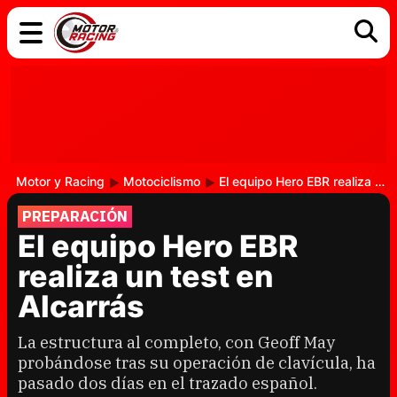
COCHES
ELÉCTRICOS
DGT
TECNOLOGÍA
MOTOS
MOTOGP
RACING
Motor y Racing
Motociclismo
El equipo Hero EBR realiza un test en Alcarrás
PREPARACIÓN
El equipo Hero EBR
realiza un test en
Alcarrás
La estructura al completo, con Geoff May
probándose tras su operación de clavícula, ha
pasado dos días en el trazado español.