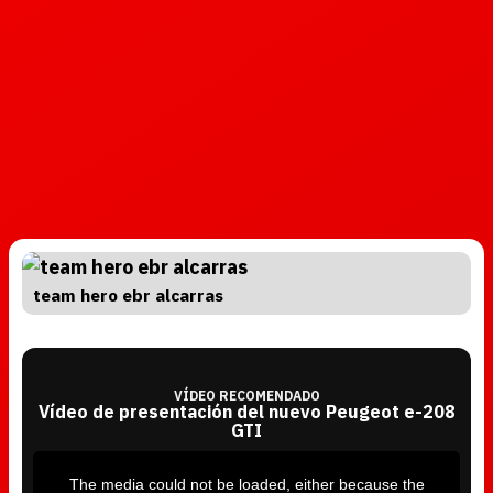
team hero ebr alcarras
VÍDEO RECOMENDADO
Vídeo de presentación del nuevo Peugeot e-208
GTI
T
h
i
The media could not be loaded, either because the
s