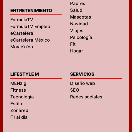
Padres
Salud
ENTRETENIMIENTO
Mascotas
FormulaTV
Navidad
FormulaTV Empleo
Viajes
eCartelera
Psicología
eCartelera México
Fit
Movie'n'co
Hogar
LIFESTYLE M
SERVICIOS
MENzig
Diseño web
Fitness
SEO
Tecnología
Redes sociales
Estilo
Zonared
F1 al día