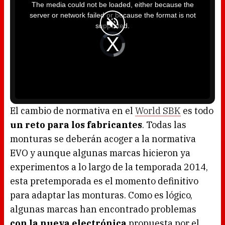
i
The media could not be loaded, either because the
s
i
server or network failed or because the format is not
s
a
supported.
m
o
d
V
a
i
l
d
w
e
i
o
n
P
d
l
o
a
w
y
.
e
r
i
s
l
o
El cambio de normativa en el
World SBK
es todo
a
d
un reto para los fabricantes
. Todas las
i
n
g
monturas se deberán acoger a la normativa
.
EVO y aunque algunas marcas hicieron ya
experimentos a lo largo de la temporada 2014,
esta pretemporada es el momento definitivo
para adaptar las monturas. Como es lógico,
algunas marcas han encontrado problemas
con la nueva electrónica
propuesta por el