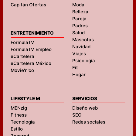
Capitán Ofertas
Moda
Belleza
Pareja
Padres
Salud
ENTRETENIMIENTO
Mascotas
FormulaTV
Navidad
FormulaTV Empleo
Viajes
eCartelera
Psicología
eCartelera México
Fit
Movie'n'co
Hogar
LIFESTYLE M
SERVICIOS
MENzig
Diseño web
Fitness
SEO
Tecnología
Redes sociales
Estilo
Zonared