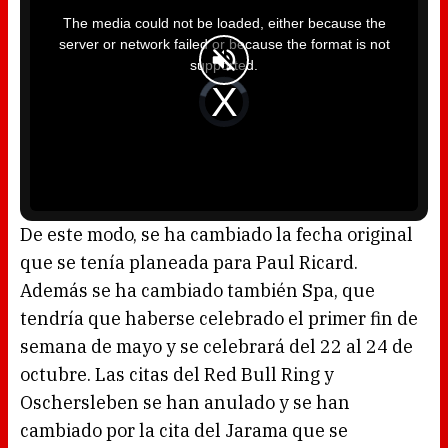
h
i
The media could not be loaded, either because the
s
i
server or network failed or because the format is not
s
a
supported.
m
o
d
V
a
i
l
d
w
e
i
o
n
P
d
l
o
a
w
y
.
e
r
i
s
l
o
De este modo, se ha cambiado la fecha original
a
d
que se tenía planeada para Paul Ricard.
i
n
g
Además se ha cambiado también Spa, que
.
tendría que haberse celebrado el primer fin de
semana de mayo y se celebrará del 22 al 24 de
octubre. Las citas del Red Bull Ring y
Oschersleben se han anulado y se han
cambiado por la cita del Jarama que se