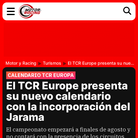
COCHES
ELÉCTRICOS
DGT
TECNOLOGÍA
MOTOS
MOTOGP
RACING
Motor y Racing
Turismos
El TCR Europe presenta su nuevo calendario con la incorporación del Jarama
CALENDARIO TCR EUROPA
El TCR Europe presenta
su nuevo calendario
con la incorporación del
Jarama
El campeonato empezará a finales de agosto y
no contará con la presencia de los circuitos