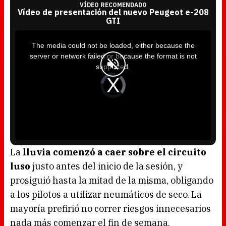
VÍDEO RECOMENDADO
Vídeo de presentación del nuevo Peugeot e-208
GTI
T
h
i
The media could not be loaded, either because the
s
i
server or network failed or because the format is not
s
a
supported.
m
o
d
V
a
i
l
d
w
e
i
o
n
P
d
l
o
a
w
y
.
e
r
i
s
l
o
La
lluvia comenzó a caer sobre el circuito
a
d
luso
justo antes del inicio de la sesión, y
i
n
g
prosiguió hasta la mitad de la misma, obligando
.
a los pilotos a utilizar neumáticos de seco. La
mayoría prefirió no correr riesgos innecesarios
nada más comenzar el fin de semana.