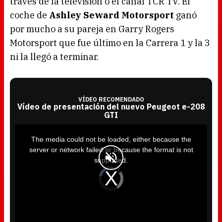
través de la televisión o el canal TCR TV. El
coche de
Ashley Seward Motorsport
ganó
por mucho a su pareja en Garry Rogers
Motorsport que fue último en la Carrera 1 y la 3
ni la llegó a terminar.
VÍDEO RECOMENDADO
Vídeo de presentación del nuevo Peugeot e-208
GTI
T
h
i
The media could not be loaded, either because the
s
i
server or network failed or because the format is not
s
a
supported.
m
o
d
V
a
i
l
d
w
e
i
o
n
P
d
l
o
a
w
y
.
e
r