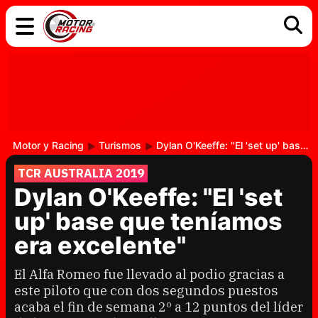
COCHES
ELÉCTRICOS
DGT
TECNOLOGÍA
MOTOS
MOTOGP
RACING
Motor y Racing
Turismos
Dylan O'Keeffe: "El 'set up' base que teníamos era excelente"
TCR AUSTRALIA 2019
Dylan O'Keeffe: "El 'set
up' base que teníamos
era excelente"
El Alfa Romeo fue llevado al podio gracias a
este piloto que con dos segundos puestos
acaba el fin de semana 2º a 12 puntos del líder