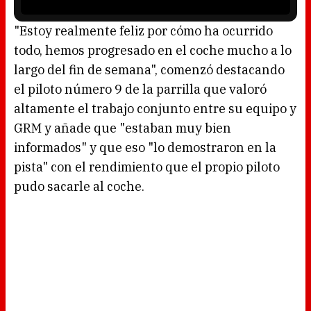
i
s
l
o
"Estoy realmente feliz por cómo ha ocurrido
a
d
todo, hemos progresado en el coche mucho a lo
i
n
g
largo del fin de semana", comenzó destacando
.
el piloto número 9 de la parrilla que valoró
altamente el trabajo conjunto entre su equipo y
GRM y añade que "estaban muy bien
informados" y que eso "lo demostraron en la
pista" con el rendimiento que el propio piloto
pudo sacarle al coche.