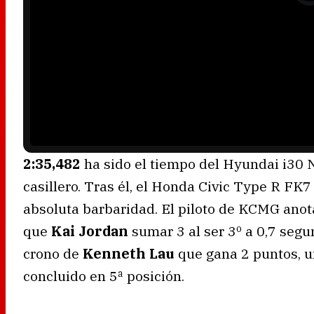
o
P
l
a
y
e
r
i
s
l
o
a
d
i
n
g
.
2:35,482
ha sido el tiempo del Hyundai i30 
casillero. Tras él, el Honda Civic Type R FK
absoluta barbaridad. El piloto de KCMG anota
que
Kai Jordan
sumar 3 al ser 3º a 0,7 segu
crono de
Kenneth Lau
que gana 2 puntos, 
concluido en 5ª posición.