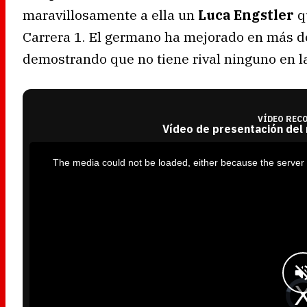
maravillosamente a ella un
Luca Engstler
qu
Carrera 1. El germano ha mejorado en más de
demostrando que no tiene rival ninguno en la
VÍDEO REC
Vídeo de presentación del
T
h
i
The media could not be loaded, either because the server 
s
i
s
a
m
o
d
a
l
w
i
n
d
o
w
.
V
i
d
e