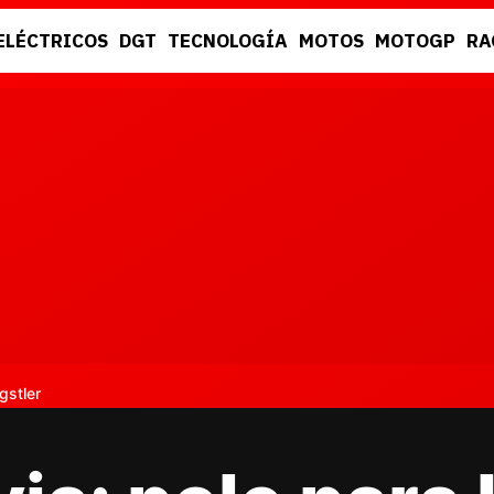
ELÉCTRICOS
DGT
TECNOLOGÍA
MOTOS
MOTOGP
RA
DGT
RACING
gstler