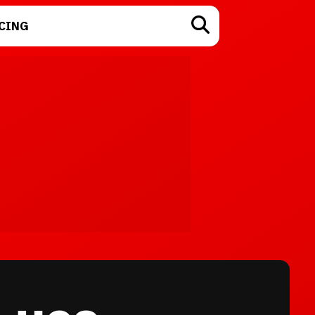
CING
TECNOLOGÍA