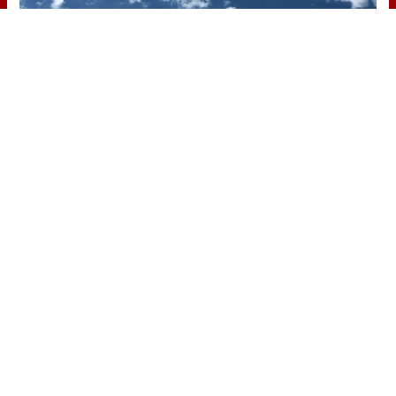
No es tu imaginación
¿Ves caras en enchufes, coches o
nubes? Tiene explicación