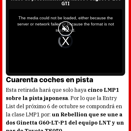
GTI
T
h
i
The media could not be loaded, either because the
s
i
server or network failed or because the format is not
s
a
supported.
m
o
d
V
a
i
l
d
w
e
i
o
n
P
d
l
o
a
w
y
.
e
r
i
s
l
Cuarenta coches en pista
o
a
d
i
Esta retirada hará que solo haya
cinco LMP1
n
g
.
sobre la pista japonesa
. Por lo que la Entry
List del próximo 6 de octubre se compondrá en
la clase LMP1 por:
un Rebellion que se une a
dos Ginetta G60-LT-P1 del equipo LNT y un
par de Toyota TS050.